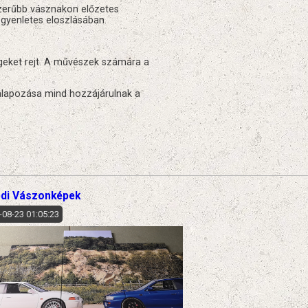
rszerűbb vásznakon előzetes
gyenletes eloszlásában.​
geket rejt. A művészek számára a
alapozása mind hozzájárulnak a
di Vászonképek
-08-23 01:05:23