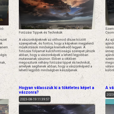
ció
Szemé
Fotózási Tippek és Technikák
Csom
észet
A vászonképeknek az otthonod díszei között
Az aj
ek
szerepelnek, és fontos, hogy a képeken megjelenő
ajánd
hanem
műalkotások minősége kiemelkedő legyen. A
válasz
fotózási folyamat kulcsfontosságú szerepet játszik
ünnep
mégis
abban, hogy a vászonképek a lehető legjobban
ajánd
mutassanak vásznon. Ebben a cikkben
szemé
nak,
megosztunk néhány fotózási tippet és technikát,
megos
amelyek segítenek abban, hogy a vászonképeid a
válas
lehető legjobb minőségben készüljenek.
külön
Hogyan válasszuk ki a tökéletes képet a
A vá
vászonra?
2023
2023-08-19 11:39:57