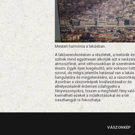
Mesteri harmónia a lakásban.
A lakberendezésben a részletek, a textúrák és
színek mind együttesen alkotják azt a varázsl
atmoszférát, amit otthonunkban át szeretnén
érezni. Egyik ilyen kiegészítő, ami sokszor hát
szorul, de mégis jelentős hatással van a lakás
hangulatára és megjelenésére, az a vászonké
Azonban a vászonképek kiválasztásakor és
elhelyezésénél érdemes odafigyelni a
fényviszonyokra, hiszen a megfelelő fény val
kiemelheti ezeket a műalkotásokat és a tér
összhangját is fokozhatja.
VÁSZONKÉP