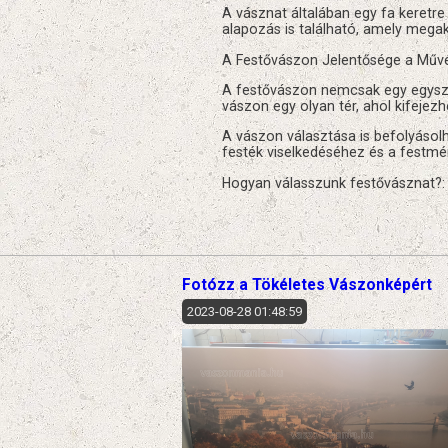
A vásznat általában egy fa keretre
alapozás is található, amely megak
A Festővászon Jelentősége a Műv
A festővászon nemcsak egy egysze
vászon egy olyan tér, ahol kifejezh
A vászon választása is befolyásol
festék viselkedéséhez és a festmé
Hogyan válasszunk festővásznat?
Fotózz a Tökéletes Vászonképért
2023-08-28 01:48:59