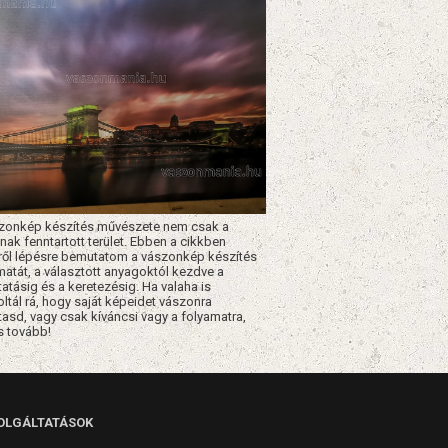
zonkép készítés művészete nem csak a
nak fenntartott terület. Ebben a cikkben
ről lépésre bemutatom a vászonkép készítés
matát, a választott anyagoktól kezdve a
atásig és a keretezésig. Ha valaha is
ltál rá, hogy saját képeidet vászonra
asd, vagy csak kíváncsi vagy a folyamatra,
s tovább!
OLGÁLTATÁSOK