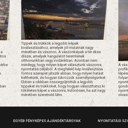
Tippek és trükkök a legjobb képek
kiválasztásához, amelyek jól mutatnak nagy
 a
méretben és vásznon. A vászonképek a tér ékes
atos
díszei, amelyek hangulatot teremtenek
k
otthonunkban vagy irodánkban. Azonban nem
térbe
mindegy, hogy milyen képet választunk vászonra
A vás
nyomtatás céljából. A megfelelő kép kiválasztása
profik
p.
fontos szerepet játszik abban, hogy milyen hatást
lépés
kelthetünk, és hogyan tükrözzük személyiségünket.
folya
Ebben a cikkben összegyűjtöttük a legjobb
nyomt
óban
tippeket és trükköket, hogy hogyan választhatsz ki
gondo
tökéletes képet a vászonra, különösen, ha azt nagy
nyomt
méretben szeretnéd látni.
olvas
EGYÉB FÉNYKÉPES AJÁNDÉKTÁRGYAK
NYOMTATÁSI SZ