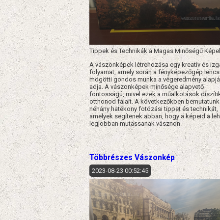
Tippek és Technikák a Magas Minőségű Képe
A vászonképek létrehozása egy kreatív és iz
folyamat, amely során a fényképezőgép lencs
mögötti gondos munka a végeredmény alapjá
adja. A vászonképek minősége alapvető
fontosságú, mivel ezek a műalkotások díszíti
otthonod falait. A következőkben bemutatunk
néhány hatékony fotózási tippet és technikát,
amelyek segítenek abban, hogy a képeid a leh
legjobban mutassanak vásznon.
Többrészes Vászonkép
2023-08-23 00:52:45