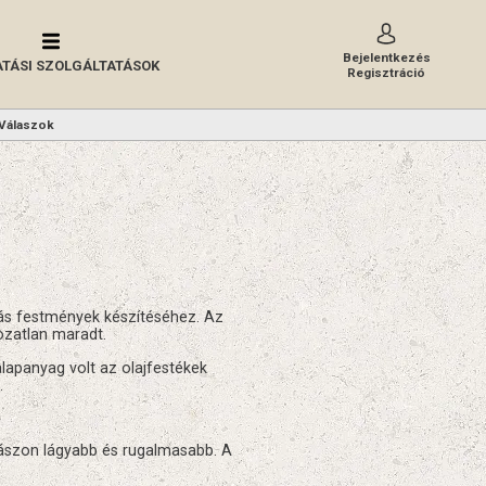
Bejelentkezés
TÁSI SZOLGÁLTATÁSOK
Regisztráció
Válaszok
ás festmények készítéséhez. Az
ozatlan maradt.
lapanyag volt az olajfestékek
.
vászon lágyabb és rugalmasabb. A