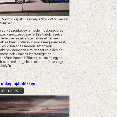
i Vászonképek: Személyre Szabott Művészet
onunkban
yedi vászonképek a modern dekoráció és
zet kereszteződésénél találhatók. Ezek a
 lehetővé teszik a személyes élmények,
k és kreatív ötletek vizuális megjelenítését,
i és különleges módon. Az egyedi
nképek nemcsak a művészet és a design
lmeseinek kínálnak lehetőséget az
ejezésre, hanem bárkinek, aki saját, egyedi
sát szeretné megjeleníteni otthonában vagy
helyén.​
onkép ajándékként
-08-21 23:29:12