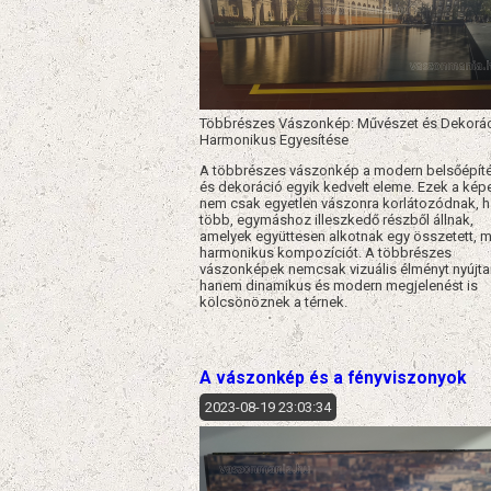
Többrészes Vászonkép: Művészet és Dekorá
Harmonikus Egyesítése
A többrészes vászonkép a modern belsőépít
és dekoráció egyik kedvelt eleme. Ezek a kép
nem csak egyetlen vászonra korlátozódnak, 
több, egymáshoz illeszkedő részből állnak,
amelyek együttesen alkotnak egy összetett, 
harmonikus kompozíciót. A többrészes
vászonképek nemcsak vizuális élményt nyújta
hanem dinamikus és modern megjelenést is
kölcsönöznek a térnek.
A vászonkép és a fényviszonyok
2023-08-19 23:03:34