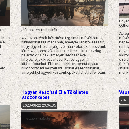
Egyed
Otth
kért
Stílusok és Technikák
Az eg
galmas
A vászonképek készítése izgalmas művészeti
művés
éje
kihívásokat rejt magában, amelyek lehetővé teszik,
képek
t
hogy egyedi és lenyűgöző műalkotásokat hozzunk
emléke
létre. A különböző stílusok és technikák gazdag
egyed
k
palettát kínálnak, amelyek segítségével
vászo
kifejezhetjük kreativitásunkat és egyéni
szere
látásmódunkat. Ebben a cikkben bemutatjuk a
önkif
ető
különböző művészeti stílusokat és technikákat,
stílu
amelyekkel egyedi vászonképeket lehet létrehozni.
munka
Hogyan Készítsd El a Tökéletes
Vász
Vászonképet
2023
2023-08-22 23:36:35