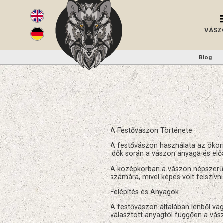
VÁSZ
Blog
A Festővászon Története
A festővászon használata az ókor
idők során a vászon anyaga és elő
A középkorban a vászon népszerűsé
számára, mivel képes volt felszívni 
Felépítés és Anyagok
A festővászon általában lenből va
választott anyagtól függően a vász