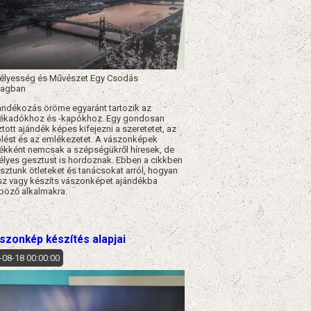
lyesség és Művészet Egy Csodás
agban
ándékozás öröme egyaránt tartozik az
ékadókhoz és -kapókhoz. Egy gondosan
tott ajándék képes kifejezni a szeretetet, az
lést és az emlékezetet. A vászonképek
ékként nemcsak a szépségükről híresek, de
lyes gesztust is hordoznak. Ebben a cikkben
ztunk ötleteket és tanácsokat arról, hogyan
sz vagy készíts vászonképet ajándékba
böző alkalmakra.​
szonkép készítés alapjai
-08-18 00:00:00