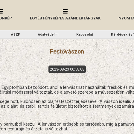
ONKÉP
EGYÉB FÉNYKÉPES AJÁNDÉKTÁRGYAK
NYOMTA
ÁSZF
Adatvédelmi
Kapcsolat
Kérdések és 
Festővászon
2023-08-23 00:58:08
i Egyiptomban kezdődött, ahol a lenvásznat használták freskók és m
állítási módszerei változtak, de alapvető szerepe a művészetben vált
ge nőtt, különösen az olajfestészet terjedésével. A vászon ideális a
az olajat, és stabil, tartós felületet biztosított a festmények számára
gy pamutból készül. A lenvászon erősebb és tartósabb, míg a pamut
on textúrája és érzete is változhat.