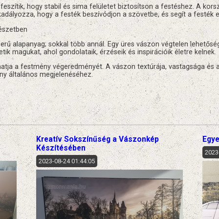
 feszítik, hogy stabil és sima felületet biztosítson a festéshez. A ko
adályozza, hogy a festék beszívódjon a szövetbe, és segít a festék e
észetben
rű alapanyag; sokkal több annál. Egy üres vászon végtelen lehetősé
etik magukat, ahol gondolataik, érzéseik és inspirációik életre kelnek.
hatja a festmény végeredményét. A vászon textúrája, vastagsága és 
ny általános megjelenéséhez.​
:
Kreatív Sokszínűség a Vászonkép
Egye
Készítésében
2023
2023-08-24 01:44:05