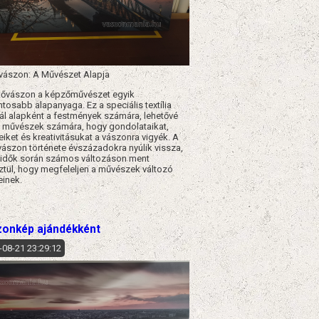
vászon: A Művészet Alapja
tővászon a képzőművészet egyik
ntosabb alapanyaga. Ez a speciális textília
ál alapként a festmények számára, lehetővé
a művészek számára, hogy gondolataikat,
eiket és kreativitásukat a vászonra vigyék. A
vászon története évszázadokra nyúlik vissza,
 idők során számos változáson ment
ztül, hogy megfeleljen a művészek változó
einek.
onkép ajándékként
-08-21 23:29:12