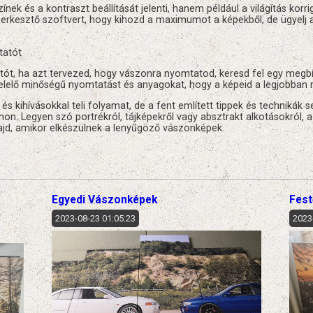
ek és a kontraszt beállítását jelenti, hanem például a világítás korr
zerkesztő szoftvert, hogy kihozd a maximumot a képekből, de ügyelj 
tatót
otót, ha azt tervezed, hogy vászonra nyomtatod, keresd fel egy megb
gfelelő minőségű nyomtatást és anyagokat, hogy a képeid a legjobba
 kihívásokkal teli folyamat, de a fent említett tippek és technikák 
n. Legyen szó portrékról, tájképekről vagy absztrakt alkotásokról, 
d, amikor elkészülnek a lenyűgöző vászonképek.
Egyedi Vászonképek
Fes
2023-08-23 01:05:23
2023