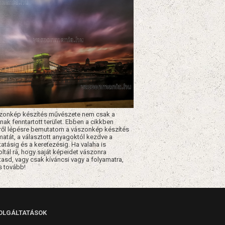
zonkép készítés művészete nem csak a
nak fenntartott terület. Ebben a cikkben
ről lépésre bemutatom a vászonkép készítés
matát, a választott anyagoktól kezdve a
atásig és a keretezésig. Ha valaha is
ltál rá, hogy saját képeidet vászonra
asd, vagy csak kíváncsi vagy a folyamatra,
s tovább!
OLGÁLTATÁSOK