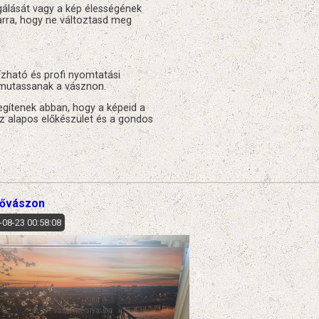
igálását vagy a kép élességének
arra, hogy ne változtasd meg
ízható és profi nyomtatási
n mutassanak a vásznon.
segítenek abban, hogy a képeid a
az alapos előkészület és a gondos
tővászon
-08-23 00:58:08