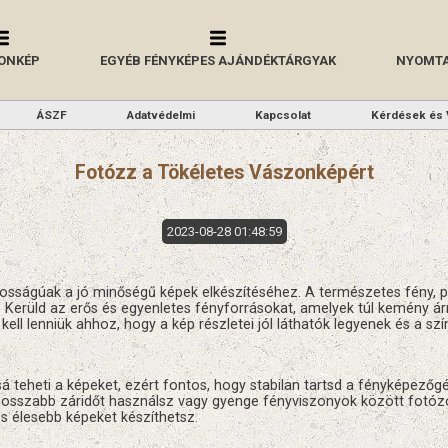
ONKÉP
EGYÉB FÉNYKÉPES AJÁNDÉKTÁRGYAK
NYOMTA
ÁSZF
Adatvédelmi
Kapcsolat
Kérdések és 
Fotózz a Tökéletes Vászonképért
2023-08-28 01:48:59
osságúak a jó minőségű képek elkészítéséhez. A természetes fény, p
et. Kerüld az erős és egyenletes fényforrásokat, amelyek túl kemény
ll lenniük ahhoz, hogy a kép részletei jól láthatók legyenek és a sz
eheti a képeket, ezért fontos, hogy stabilan tartsd a fényképezőgé
a hosszabb záridőt használsz vagy gyenge fényviszonyok között fotózo
 élesebb képeket készíthetsz.