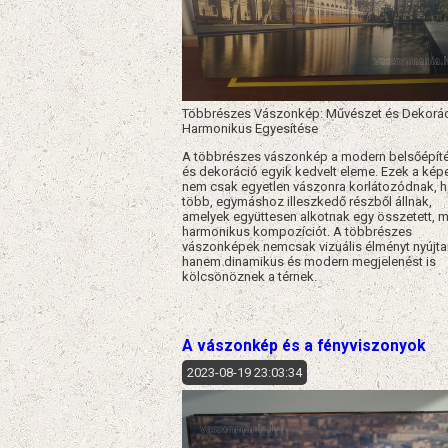
Többrészes Vászonkép: Művészet és Dekorá
Harmonikus Egyesítése
A többrészes vászonkép a modern belsőépít
és dekoráció egyik kedvelt eleme. Ezek a kép
nem csak egyetlen vászonra korlátozódnak, 
több, egymáshoz illeszkedő részből állnak,
amelyek együttesen alkotnak egy összetett, 
harmonikus kompozíciót. A többrészes
vászonképek nemcsak vizuális élményt nyújta
hanem dinamikus és modern megjelenést is
kölcsönöznek a térnek.
A vászonkép és a fényviszonyok
2023-08-19 23:03:34