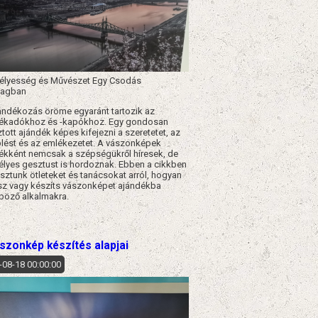
lyesség és Művészet Egy Csodás
agban
ándékozás öröme egyaránt tartozik az
ékadókhoz és -kapókhoz. Egy gondosan
tott ajándék képes kifejezni a szeretetet, az
lést és az emlékezetet. A vászonképek
ékként nemcsak a szépségükről híresek, de
lyes gesztust is hordoznak. Ebben a cikkben
ztunk ötleteket és tanácsokat arról, hogyan
sz vagy készíts vászonképet ajándékba
böző alkalmakra.​
szonkép készítés alapjai
-08-18 00:00:00