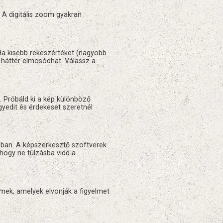
. A digitális zoom gyakran
 Ha kisebb rekeszértéket (nagyobb
 háttér elmosódhat. Válassz a
 Próbáld ki a kép különböző
gyedit és érdekeset szeretnél
ában. A képszerkesztő szoftverek
 hogy ne túlzásba vidd a
emek, amelyek elvonják a figyelmet