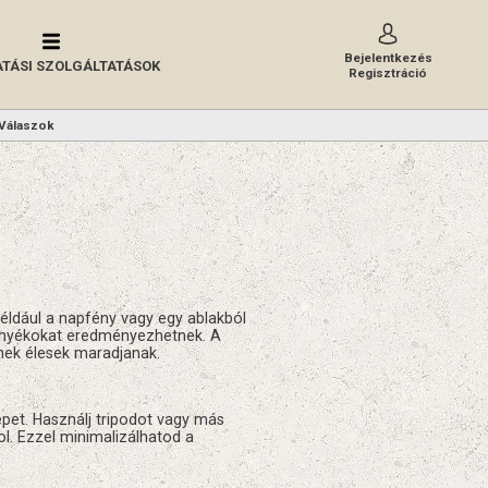
Bejelentkezés
TÁSI SZOLGÁLTATÁSOK
Regisztráció
Válaszok
éldául a napfény vagy egy ablakból
 árnyékokat eredményezhetnek. A
ínek élesek maradjanak.
pet. Használj tripodot vagy más
l. Ezzel minimalizálhatod a