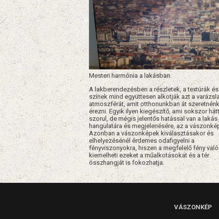
Mesteri harmónia a lakásban.
A lakberendezésben a részletek, a textúrák és
színek mind együttesen alkotják azt a varázsl
atmoszférát, amit otthonunkban át szeretnén
érezni. Egyik ilyen kiegészítő, ami sokszor hát
szorul, de mégis jelentős hatással van a lakás
hangulatára és megjelenésére, az a vászonké
Azonban a vászonképek kiválasztásakor és
elhelyezésénél érdemes odafigyelni a
fényviszonyokra, hiszen a megfelelő fény val
kiemelheti ezeket a műalkotásokat és a tér
összhangját is fokozhatja.
VÁSZONKÉP