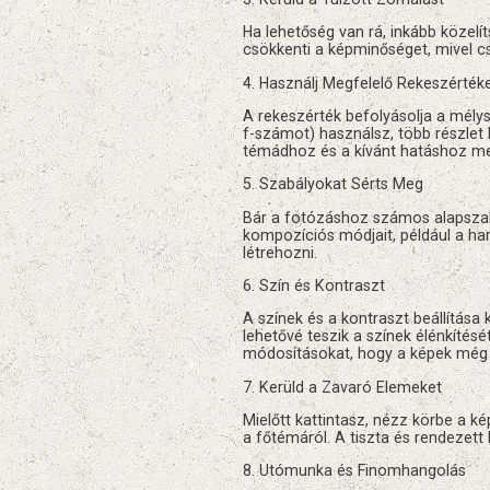
Ha lehetőség van rá, inkább közelí
csökkenti a képminőséget, mivel cs
4. Használj Megfelelő Rekeszérték
A rekeszérték befolyásolja a mélys
f-számot) használsz, több részlet
témádhoz és a kívánt hatáshoz me
5. Szabályokat Sérts Meg
Bár a fotózáshoz számos alapszabá
kompozíciós módjait, például a har
létrehozni.
6. Szín és Kontraszt
A színek és a kontraszt beállítá
lehetővé teszik a színek élénkítés
módosításokat, hogy a képek még
7. Kerüld a Zavaró Elemeket
Mielőtt kattintasz, nézz körbe a k
a főtémáról. A tiszta és rendezett 
8. Utómunka és Finomhangolás