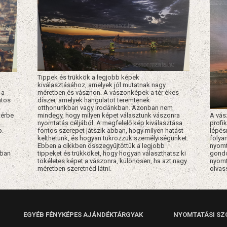
Tippek és trükkök a legjobb képek
kiválasztásához, amelyek jól mutatnak nagy
 a
méretben és vásznon. A vászonképek a tér ékes
atos
díszei, amelyek hangulatot teremtenek
k
otthonunkban vagy irodánkban. Azonban nem
térbe
mindegy, hogy milyen képet választunk vászonra
A vás
nyomtatás céljából. A megfelelő kép kiválasztása
profik
p.
fontos szerepet játszik abban, hogy milyen hatást
lépés
kelthetünk, és hogyan tükrözzük személyiségünket.
folya
Ebben a cikkben összegyűjtöttük a legjobb
nyomt
óban
tippeket és trükköket, hogy hogyan választhatsz ki
gondo
tökéletes képet a vászonra, különösen, ha azt nagy
nyomt
méretben szeretnéd látni.
olvas
EGYÉB FÉNYKÉPES AJÁNDÉKTÁRGYAK
NYOMTATÁSI SZ