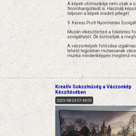
A képek utómunkája nem csak a szín
finomhangolását is. Használj képs
teljesen a képek eredeti jellegét.
9. Keress Profi Nyomtatási Szolgál
Miután elkészítetted a tökéletes f
szolgáltatót. Ők biztosítják a me
A vászonképek fotózása izgalmas és
lehető legjobban mutassanak vászno
munka mindenképpen megtérül maj
Kreatív Sokszínűség a Vászonkép
Készítésében
2023-08-24 01:44:05