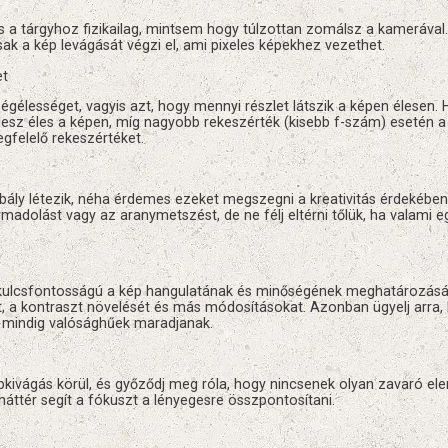
ts a tárgyhoz fizikailag, mintsem hogy túlzottan zomálsz a kamerával
ak a kép levágását végzi el, ami pixeles képekhez vezethet.
et
égélességet, vagyis azt, hogy mennyi részlet látszik a képen élesen.
 lesz éles a képen, míg nagyobb rekeszérték (kisebb f-szám) esetén a
gfelelő rekeszértéket.
ly létezik, néha érdemes ezeket megszegni a kreativitás érdekében.
madolást vagy az aranymetszést, de ne félj eltérni tőlük, ha valami e
sa kulcsfontosságú a kép hangulatának és minőségének meghatározás
ét, a kontraszt növelését és más módosításokat. Azonban ügyelj arra,
 mindig valósághűek maradjanak.
épkivágás körül, és győződj meg róla, hogy nincsenek olyan zavaró el
háttér segít a fókuszt a lényegesre összpontosítani.