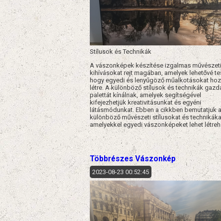
Stílusok és Technikák
A vászonképek készítése izgalmas művészet
kihívásokat rejt magában, amelyek lehetővé te
hogy egyedi és lenyűgöző műalkotásokat ho
létre. A különböző stílusok és technikák gaz
palettát kínálnak, amelyek segítségével
kifejezhetjük kreativitásunkat és egyéni
látásmódunkat. Ebben a cikkben bemutatjuk 
különböző művészeti stílusokat és technikáka
amelyekkel egyedi vászonképeket lehet létreh
Többrészes Vászonkép
2023-08-23 00:52:45