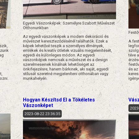
Egyedi Vászonképek: Személyre Szabott Művészet
Otthonunkban
Festő
Az egyedi vászonképek a modern dekoráció és
i
művészet kereszteződésénél találhatók. Ezek a
A fes
szik,
képek lehetővé teszik a személyes élmények,
legfo
zzunk
emlékek és kreatív ötletek vizuális megjelenítését,
szolg
dag
egyedi és különleges módon. Az egyedi
téve 
vászonképek nemcsak a művészet és a design
érzés
szerelmeseinek kínálnak lehetőséget az
festő
a
önkifejezésre, hanem bárkinek, aki saját, egyedi
és az
t,
stílusát szeretné megjeleníteni otthonában vagy
keres
ozni.
munkahelyén.​
igény
Hogyan Készítsd El a Tökéletes
Vász
Vászonképet
2023
2023-08-22 23:36:35