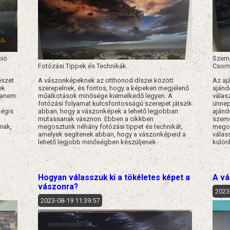
ció
Szemé
Fotózási Tippek és Technikák
Csom
észet
A vászonképeknek az otthonod díszei között
Az aj
ek
szerepelnek, és fontos, hogy a képeken megjelenő
ajánd
hanem
műalkotások minősége kiemelkedő legyen. A
válasz
fotózási folyamat kulcsfontosságú szerepet játszik
ünnep
mégis
abban, hogy a vászonképek a lehető legjobban
ajánd
mutassanak vásznon. Ebben a cikkben
szemé
nak,
megosztunk néhány fotózási tippet és technikát,
megos
amelyek segítenek abban, hogy a vászonképeid a
válas
lehető legjobb minőségben készüljenek.
külön
Hogyan válasszuk ki a tökéletes képet a
A vá
vászonra?
2023
2023-08-19 11:39:57