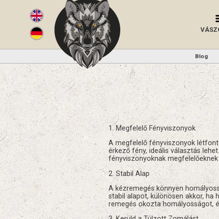
VÁSZ
Blog
1. Megfelelő Fényviszonyok
A megfelelő fényviszonyok létfont
érkező fény, ideális választás leh
fényviszonyoknak megfelelőeknek ke
2. Stabil Alap
A kézremegés könnyen homályossá t
stabil alapot, különösen akkor, h
remegés okozta homályosságot, és
3. Kerüld a Túlzott Zomálást